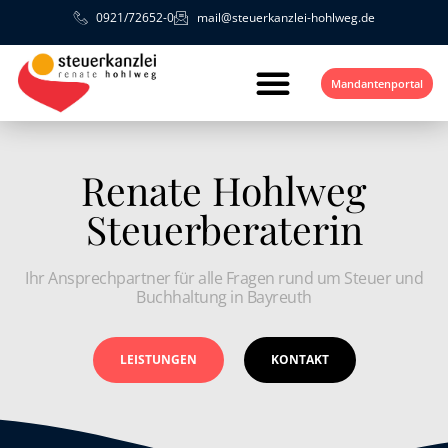
0921/72652-0
mail@steuerkanzlei-hohlweg.de
Mandantenportal
Renate Hohlweg
Steuerberaterin
Ihr Ansprechpartner für alle Fragen rund um Steuer und
Buchhaltung in Bayreuth
LEISTUNGEN
KONTAKT