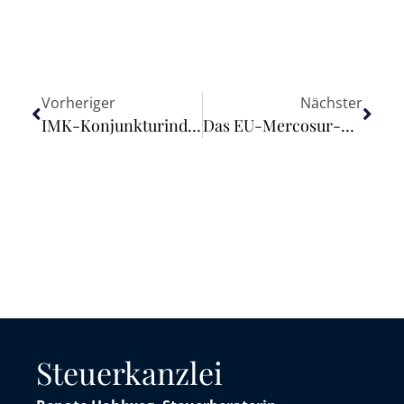
Vorheriger
Nächster
IMK-Konjunkturindikator trübt sich spürbar ein – Empfehlung für abwartende Geldpolitik
Das EU-Mercosur-Abkommen – Gamechanger für die Lieferkettendiversifizierung in Lateinamerika
Steuerkanzlei