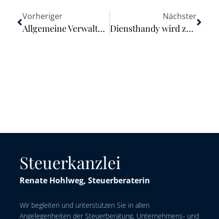
Vorheriger
Nächster
Allgemeine Verwaltungsvorschrift für die Außenprüfung – Außenprüfungsordnung (ApO) – Änderung und Neufassung der Betriebsprüfungsordnung (BpO 2000)
Diensthandy wird zum Standard
Steuerkanzlei
Renate Hohlweg, Steuerberaterin
Wir begleiten und unterstützen Sie in allen
Angelegenheiten der Steuerberatung, Unternehmens- und