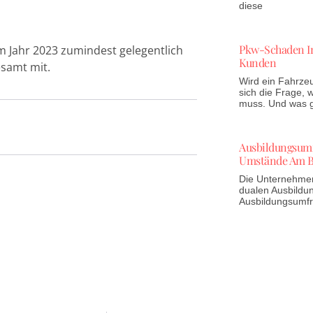
diese
Pkw-Schaden In
im Jahr 2023 zumindest gelegentlich
Kunden
esamt mit.
Wird ein Fahrzeu
sich die Frage,
muss. Und was gi
Ausbildungsumfr
Umstände Am B
Die Unternehmen 
dualen Ausbildun
Ausbildungsumf