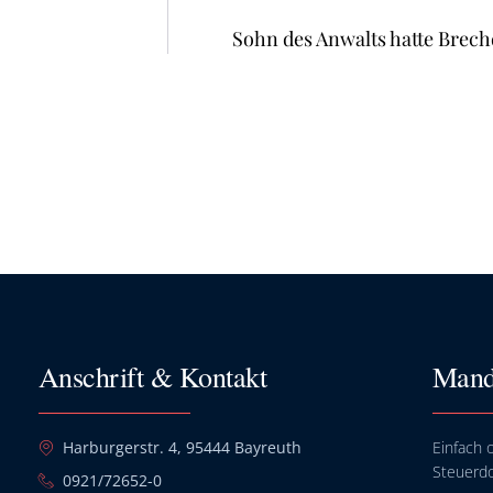
Sohn des Anwalts hatte Brech
Anschrift & Kontakt
Mand
Harburgerstr. 4, 95444 Bayreuth
Einfach o
Steuerd
0921/72652-0