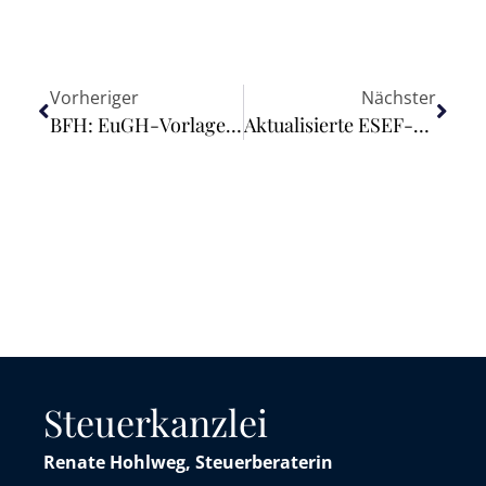
Vorheriger
Nächster
BFH: EuGH-Vorlage zur Bedeutung des vereinfachten Begleitdokuments für die Steuerentlastung für in einen anderen Mitgliedstaat beförderte Energieerzeugnisse
Aktualisierte ESEF-Basistaxonomie 2025 im Amtsblatt der Europäischen Union veröffentlicht
Steuerkanzlei
Renate Hohlweg, Steuerberaterin