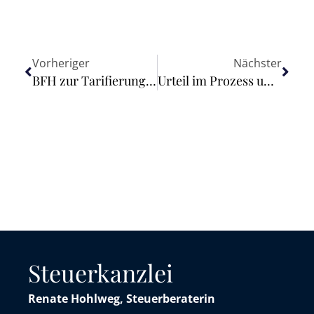
Vorheriger
Nächster
BFH zur Tarifierung von Vanille-Oleoresin und der Aromenbegriff im Branntweinsteuerrecht
Urteil im Prozess um Strom- und Gaspreiserhöhungen bei vertraglich zugesagten Preisgarantien
Steuerkanzlei
Renate Hohlweg, Steuerberaterin