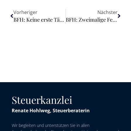
Vorheriger
Nächster
BFH: Keine erste Tätigkeitsstätte eines Leiharbeitnehmers beim Entleiher im Rahmen eines unbefristeten Leiharbeitsverhältnisses
BFH: Zweimalige Festsetzung von Grunderwerbsteuer für den Erwerb von Gesellschaftsanteilen beim Auseinanderfallen von sog. Signing und Closing
Steuerkanzlei
Renate Hohlweg, Steuerberaterin
Wir begleiten und unterstützen Sie in allen