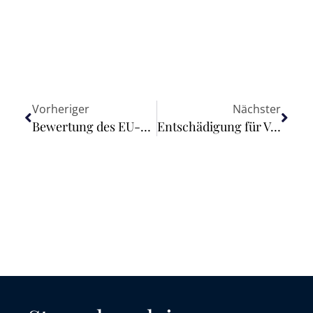
Vorheriger
Nächster
Bewertung des EU-Urheberrechts für sehbehinderte Menschen
Entschädigung für Verdienstausfall während Corona-Quarantäne im Dezember 2021 auch ohne COVID-19-Impfung