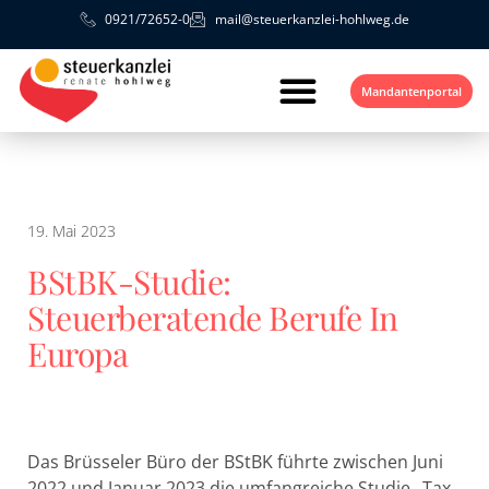
0921/72652-0
mail@steuerkanzlei-hohlweg.de
Mandantenportal
19. Mai 2023
BStBK-Studie:
Steuerberatende Berufe In
Europa
Das Brüsseler Büro der BStBK führte zwischen Juni
2022 und Januar 2023 die umfangreiche Studie „Tax