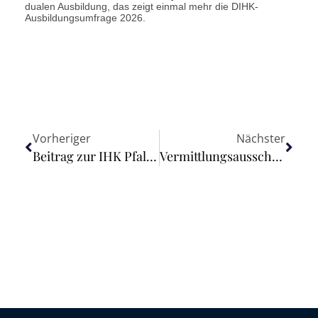
dualen Ausbildung, das zeigt einmal mehr die DIHK-
Ausbildungsumfrage 2026.
Vorheriger
Nächster
Beitrag zur IHK Pfalz wegen fehlerhafter Rücklagenbildung rechtswidrig – Beitrag zur IHK Koblenz hingegen nicht zu beanstanden
Vermittlungsausschuss erzielt Einigung beim Whistleblowerschutz