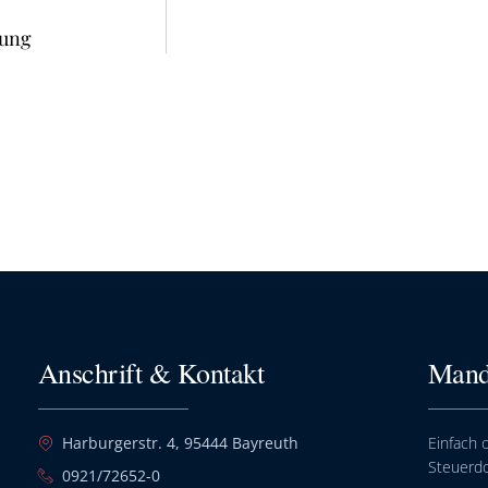
rung
Anschrift & Kontakt
Mand
Harburgerstr. 4, 95444 Bayreuth
Einfach o
Steuerd
0921/72652-0