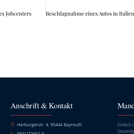
es Jobcenters
Anschrift & Kontakt
Mand
Harburgerstr. 4, 95444 Bayreuth
Einfach o
Steuerd
0921/72652-0