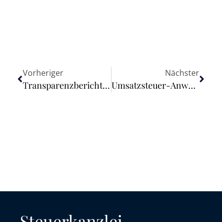
Vorheriger
Nächster
Transparenzberichte 2023/2024 (Art. 13 Verordnung (EU) 537/2014)
Umsatzsteuer-Anwendungserlass: Anhebung der Freigrenze für Geschenke von 35 Euro auf 50 Euro zum 1. Januar 2024
Steuerkanzlei