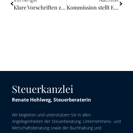
Vorheriger
Nächster
Klare Vorschriften zu Sozialleistungen für mobile Arbeitnehmer in der EU
Kommission stellt EU-Aktionsplan zu Cybersicherheit und künstlicher Intelligenz vor
Steuerkanzlei
Renate Hohlweg, Steuerberaterin
Wir begleiten und unterstützen Sie in allen
Angelegenheiten der Steuerberatung, Unternehmens- und
Wirtschaftsberatung sowie der Buchhaltung und