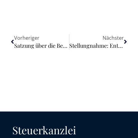
Vorheriger
Nächster
Satzung über die Bezuschussung von Kindertagesstätten ist unwirksam
Stellungnahme: Entwurf eines Abschnitts zur Einbeziehung von Konzernabschlussprüfungen in den vorgeschlagenen Prüfungsstandard für weniger komplexe Unternehmen (ISA for LCE)
Steuerkanzlei