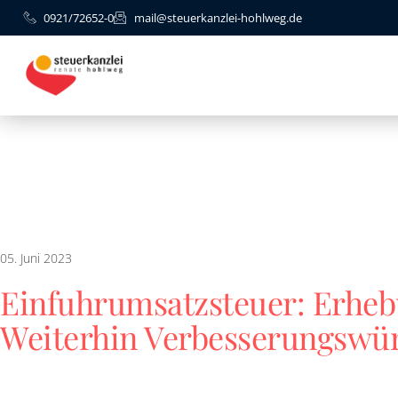
0921/72652-0
mail@steuerkanzlei-hohlweg.de
05. Juni 2023
Einfuhrumsatzsteuer: Erhe
Weiterhin Verbesserungswü