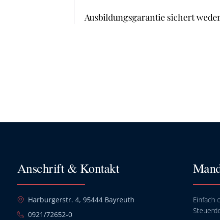
Ausbildungsgarantie sichert wede
Anschrift & Kontakt
Mand
Harburgerstr. 4, 95444 Bayreuth
Einfach o
Steuerd
0921/72652-0