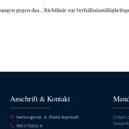
EuGH zu Schadensersatzklagen wegen Zuwiderhandlungen gegen das Wettbewerbsrecht
Anschrift & Kontakt
Mand
Harburgerstr. 4, 95444 Bayreuth
Einfach o
Steuerd
0921/72652-0