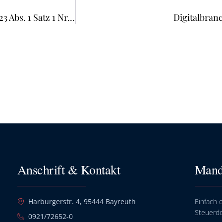
Bei der „Nutzung zu eigenen Wohnzwecken“ i. S. d. § 23 Abs. 1 Satz 1 Nr. 1 Satz 3 EStG ist zwischen einkommensteuerlich zu berücksichtigenden Kindern und dritten, ggf. auch unterhaltsberechtigten Personen, zu differenzieren
Digitalbranc
Anschrift & Kontakt
Mand
Harburgerstr. 4, 95444 Bayreuth
Einfach o
Steuerd
0921/72652-0