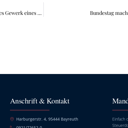
Kein Verbraucherbauvertrag bei Vertrag über einzelnes Gewerk eines Neubauvorhabens
Bundestag macht
Anschrift & Kontakt
Mand
Harburgerstr. 4, 95444 Bayreuth
Einfach o
Steuerd
0921/72652-0