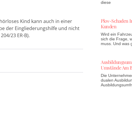
diese
Pkw-Schaden In
hörloses Kind kann auch in einer
Kunden
e der Eingliederungshilfe und nicht
Wird ein Fahrzeu
 204/23 ER-B).
sich die Frage,
muss. Und was gi
Ausbildungsumfr
Umstände Am B
Die Unternehmen 
dualen Ausbildun
Ausbildungsumf