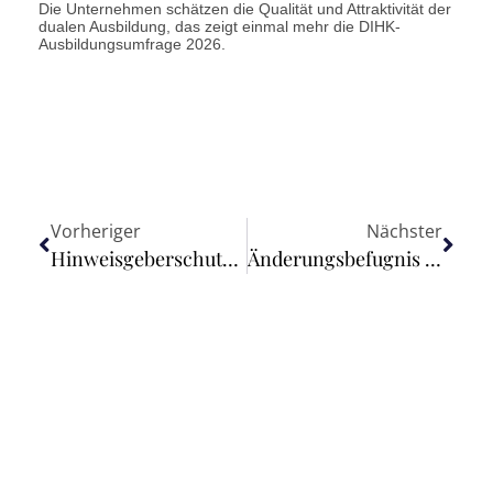
Die Unternehmen schätzen die Qualität und Attraktivität der
dualen Ausbildung, das zeigt einmal mehr die DIHK-
Ausbildungsumfrage 2026.
Vorheriger
Nächster
Hinweisgeberschutz reloaded
Änderungsbefugnis nach § 175b Abs. 1 AO bei zutreffender Berücksichtigung der ursprünglich übermittelten Daten