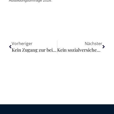
Ausbildungsumfrage 2026.
Vorheriger
Nächster
Kein Zugang zur beitragsfreien Familienversicherung über kurzzeitigen Bezug einer Teilrente
Kein sozialversicherungsrechtliches „Out-Sourcing“ von Piloten bei Eingliederung in die Betriebsorganisation von Ryanair