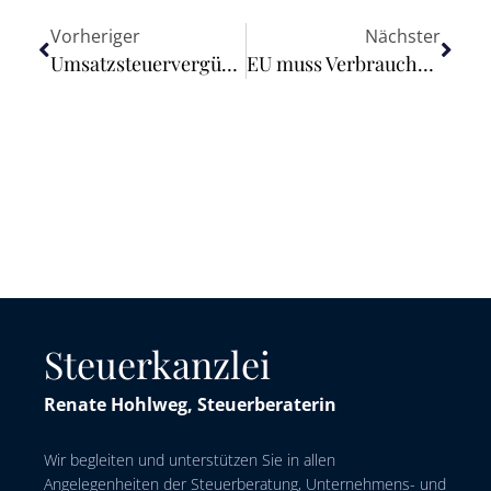
Vorheriger
Nächster
Umsatzsteuervergünstigungen auf Grund des Ergänzungsabkommens zum Protokoll über die NATO-Hauptquartiere und Umsatzsteuerbefreiung nach § 4 Nr. 7 Satz 1 Buchstabe d UStG
EU muss Verbraucher:innen vor Täuschung und Falschinformationen schützen
Steuerkanzlei
Renate Hohlweg, Steuerberaterin
Wir begleiten und unterstützen Sie in allen
Angelegenheiten der Steuerberatung, Unternehmens- und