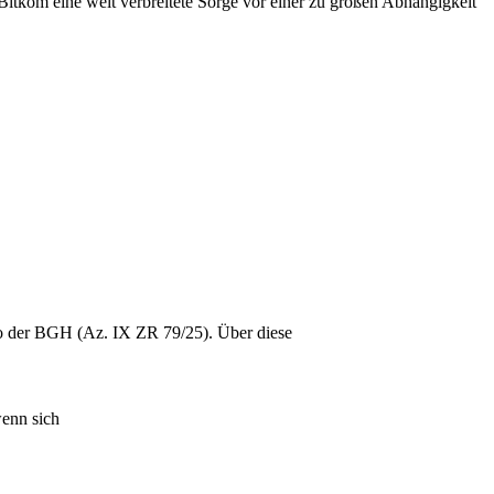
itkom eine weit verbreitete Sorge vor einer zu großen Abhängigkeit
 so der BGH (Az. IX ZR 79/25). Über diese
wenn sich