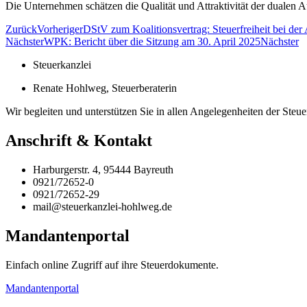
Die Unternehmen schätzen die Qualität und Attraktivität der dualen
Zurück
Vorheriger
DStV zum Koalitionsvertrag: Steuerfreiheit bei der 
Nächster
WPK: Bericht über die Sitzung am 30. April 2025
Nächster
Steuerkanzlei
Renate Hohlweg, Steuerberaterin
Wir begleiten und unterstützen Sie in allen Angelegenheiten der St
Anschrift & Kontakt
Harburgerstr. 4, 95444 Bayreuth
0921/72652-0
0921/72652-29
mail@steuerkanzlei-hohlweg.de
Mandantenportal
Einfach online Zugriff auf ihre Steuerdokumente.
Mandantenportal