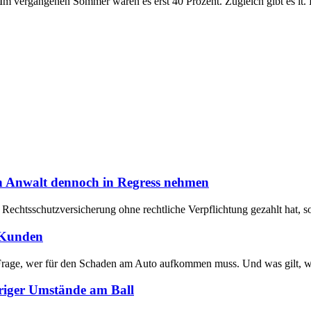
 vergangenen Sommer waren es erst 40 Prozent. Zugleich gibt es lt. B
nn Anwalt dennoch in Regress nehmen
e Rechtsschutzversicherung ohne rechtliche Verpflichtung gezahlt hat,
 Kunden
ie Frage, wer für den Schaden am Auto aufkommen muss. Und was gilt, 
driger Umstände am Ball