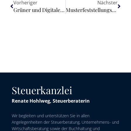
Vorheriger
Nächster
Grüner und Digitaler Wandel: EU-Kommission unterstützt Deutschland bei Umsetzung von Reformprojekten
Musterfeststellungsklage: OLG entscheidet über Zinsanpassung für Sparverträge
Steuerkanzlei
Renate Hohlweg, Steuerberaterin
Wir begleiten und unterstützen Sie in allen
Angelegenheiten der Steuerberatung, Unternehmens- und
Wirtschaftsberatung sowie der Buchhaltung und