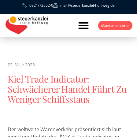
0921/72652-0
mail@steuerkanzlei-hohlweg.de
Mandantenportal
22. März 2023
Kiel Trade Indicator:
Schwächerer Handel Führt Zu
Weniger Schiffsstaus
Der weltweite Warenverkehr präsentiert sich laut
jüngstem Update des IfW-Kiel Trade Indicator im