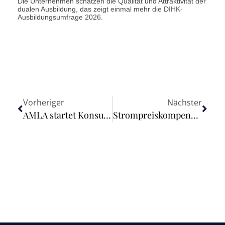
Die Unternehmen schätzen die Qualität und Attraktivität der
dualen Ausbildung, das zeigt einmal mehr die DIHK-
Ausbildungsumfrage 2026.
Vorheriger
Nächster
AMLA startet Konsultation zu einheitlichen Verdachtsmeldeformaten
Strompreiskompensation: EU-Kommission genehmigt zusätzliche Entlastungen für energieintensive Unternehmen