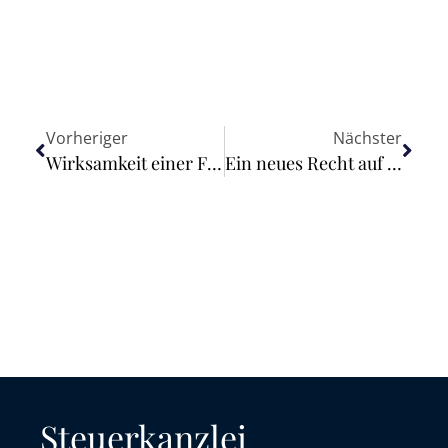
Vorheriger
Nächster
Wirksamkeit einer Freistellungsklausel – Widerruf der Dienstwagennutzung
Ein neues Recht auf Reparatur: Gesetzentwurf zur Stärkung von Verbraucherrechten beschlossen
Steuerkanzlei