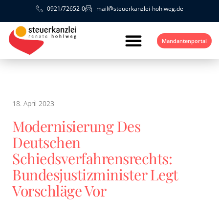
0921/72652-0
mail@steuerkanzlei-hohlweg.de
Mandantenportal
18. April 2023
Modernisierung Des
Deutschen
Schiedsverfahrensrechts:
Bundesjustizminister Legt
Vorschläge Vor