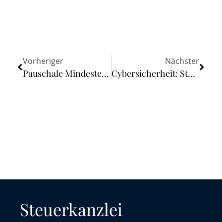
Vorheriger
Nächster
Pauschale Mindestentschädigung durch den Europäischen Gerichtshof für ungültig erklärt
Cybersicherheit: Stärkung der Fähigkeiten der EU für eine wirksame operative Zusammenarbeit, Solidarität und Resilienz
Steuerkanzlei