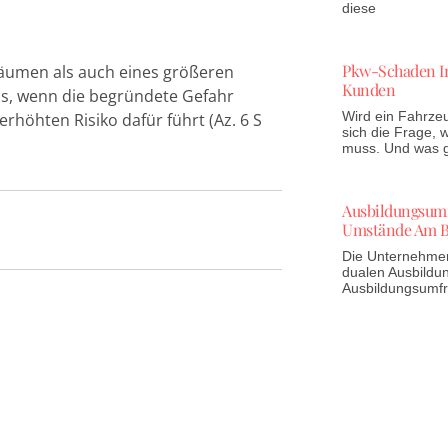
diese
Pkw-Schaden In
Bäumen als auch eines größeren
Kunden
s, wenn die begründete Gefahr
Wird ein Fahrzeu
höhten Risiko dafür führt (Az. 6 S
sich die Frage,
muss. Und was gi
Ausbildungsumfr
Umstände Am B
Die Unternehmen 
dualen Ausbildun
Ausbildungsumf