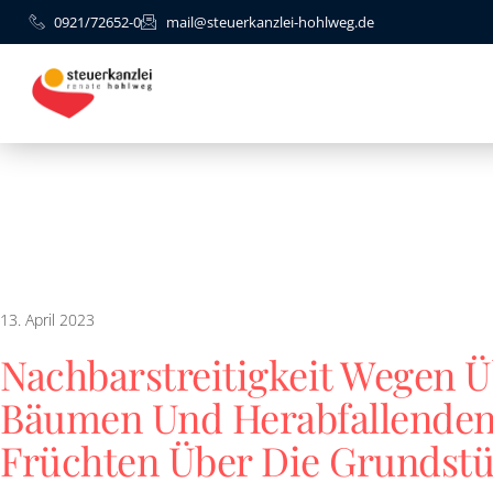
0921/72652-0
mail@steuerkanzlei-hohlweg.de
13. April 2023
Nachbarstreitigkeit Wegen 
Bäumen Und Herabfallenden
Früchten Über Die Grundst