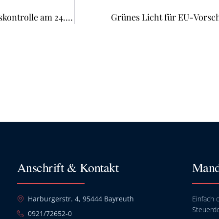
Bericht über die Sitzung der Kommission für Qualitätskontrolle am 24. März 2026
Grünes Licht für EU-Vorsc
Anschrift & Kontakt
Mand
Harburgerstr. 4, 95444 Bayreuth
Einfach o
Steuerd
0921/72652-0