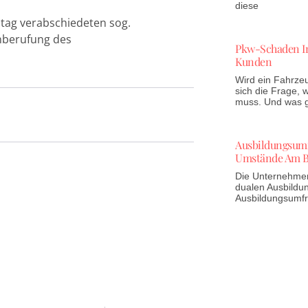
diese
tag verabschiedeten sog.
inberufung des
Pkw-Schaden In
Kunden
Wird ein Fahrzeu
sich die Frage,
muss. Und was gi
Ausbildungsumfr
Umstände Am B
Die Unternehmen 
dualen Ausbildun
Ausbildungsumf