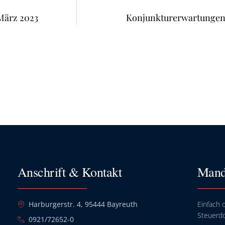
März 2023
Konjunkturerwartungen 
Anschrift & Kontakt
Mand
Harburgerstr. 4, 95444 Bayreuth
Einfach o
Steuerd
0921/72652-0