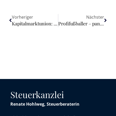
Vorheriger
Nächster
Kapitalmarktunion: Kommission schlägt neue Vorschriften vor, mit denen Kleinanleger in der EU geschützt und gestärkt werden
Profifußballer – pandemiebedingter Saisonabbruch – keine Verlängerung des befristeten Arbeitsvertrags aufgrund einer einsatzabhängigen Verlängerungsklausel
Steuerkanzlei
Renate Hohlweg, Steuerberaterin