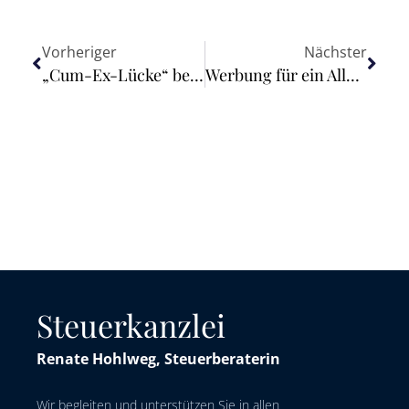
Vorheriger
Nächster
„Cum-Ex-Lücke“ beseitigen – Bundesrat möchte das Einziehen illegaler Gewinne erleichtern
Werbung für ein Allergiemittel mit der Aussage „macht nicht müde“ ist irreführend
Steuerkanzlei
Renate Hohlweg, Steuerberaterin
Wir begleiten und unterstützen Sie in allen