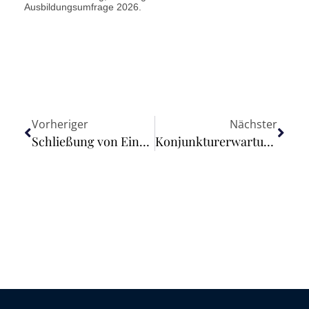
Ausbildungsumfrage 2026.
Vorheriger
Nächster
Schließung von Einrichtungen des Freizeitsports mit zugelassener Ausnahme durch die Sächsische Corona-Schutz-Verordnung vom 30. Oktober 2020 war rechtmäßig, die weitergehende Schließung von Fitnessstudios rechtswidrig
Konjunkturerwartungen gehen stark zurück