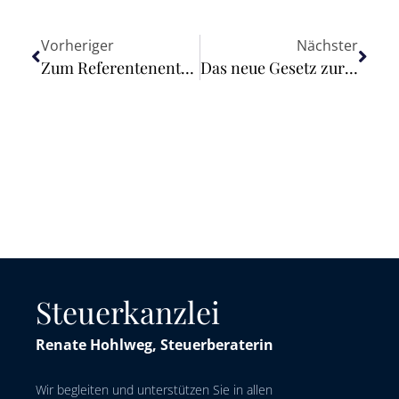
Vorheriger
Nächster
Zum Referentenentwurf eines Gesetzes zur Änderung der berufsgerichtlichen Regelungen der Wirtschaftsprüferordnung
Das neue Gesetz zur Fachkräfteeinwanderung muss Digitalisierung konsequenter berücksichtigen
Steuerkanzlei
Renate Hohlweg, Steuerberaterin
Wir begleiten und unterstützen Sie in allen