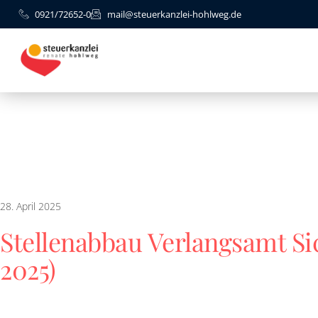
0921/72652-0
mail@steuerkanzlei-hohlweg.de
28. April 2025
Stellenabbau Verlangsamt Si
2025)