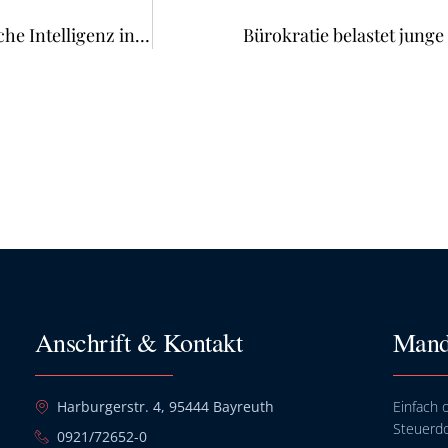
AI-Act verabschiedet: Einheitliche Regeln für Künstliche Intelligenz in der EU
Bürokratie belastet jung
Anschrift & Kontakt
Mand
Harburgerstr. 4, 95444 Bayreuth
Einfach o
Steuerd
0921/72652-0