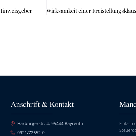
 Hinweisgeber
Anschrift & Kontakt
Mand
Harburgerstr. 4, 95444 Bayreuth
Einfach o
Steuerd
0921/72652-0