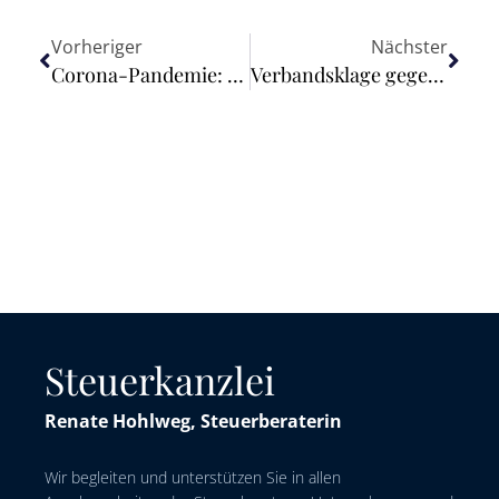
Vorheriger
Nächster
Corona-Pandemie: Kein Anspruch der Bundesagentur für Arbeit gegen Entschädigungsbehörde auf Erstattung von Arbeitslosengeld für Leistungsempfänger in Quarantäne
Verbandsklage gegen „X“ eingereicht
Steuerkanzlei
Renate Hohlweg, Steuerberaterin
Wir begleiten und unterstützen Sie in allen