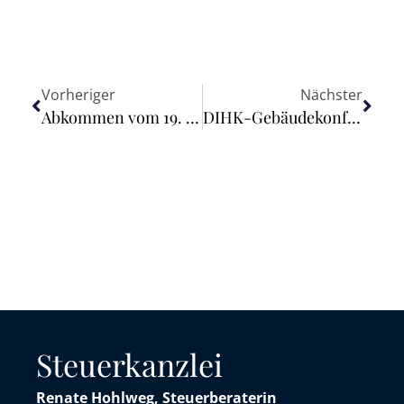
Vorheriger
Nächster
Abkommen vom 19. Mai 2026 zwischen der Bundesrepublik Deutschland und der Ukraine zur Vermeidung der Doppelbesteuerung auf dem Gebiet der Steuern vom Einkommen sowie zur Verhinderung der Steuerverkürzung und -umgehung
DIHK-Gebäudekonferenz: „Vielfalt im Gebäudesektor erfordert flexible, technologieoffene Lösungen“
Steuerkanzlei
Renate Hohlweg, Steuerberaterin