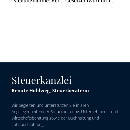
Stellungnahme: Referentenentwurf einer Rehabilitationshilfsfonds-Verordnung (ReHV) – Neue Aufgabe für WP/vBP
Gesetzentwurf für inklusiven Arbeitsmarkt
Steuerkanzlei
Renate Hohlweg, Steuerberaterin
Wir begleiten und unterstützen Sie in allen
Angelegenheiten der Steuerberatung, Unternehmens- und
Wirtschaftsberatung sowie der Buchhaltung und
Lohnbuchführung.