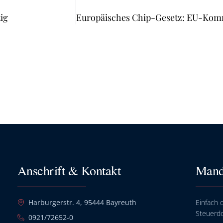
ig
Anschrift & Kontakt
Mand
Harburgerstr. 4, 95444 Bayreuth
Einfach o
Steuerd
0921/72652-0