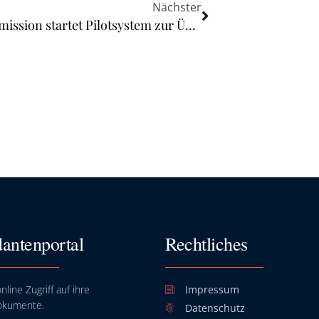
Nächster
Europäisches Chip-Gesetz: EU-Kommission startet Pilotsystem zur Überwachung der Halbleiter-Lieferkette
antenportal
Rechtliches
nline Zugriff auf ihre
Impressum
okumente.
Datenschutz