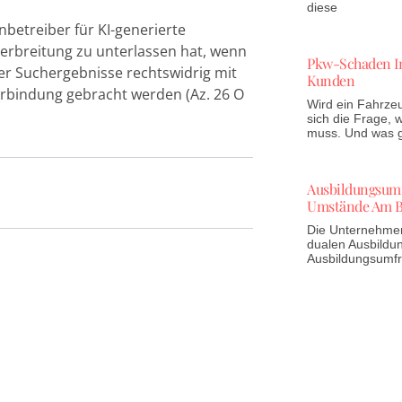
diese
betreiber für KI-generierte
erbreitung zu unterlassen hat, wenn
Pkw-Schaden In
r Suchergebnisse rechtswidrig mit
Kunden
rbindung gebracht werden (Az. 26 O
Wird ein Fahrzeu
sich die Frage,
muss. Und was gi
Ausbildungsumfr
Umstände Am B
Die Unternehmen 
dualen Ausbildun
Ausbildungsumf