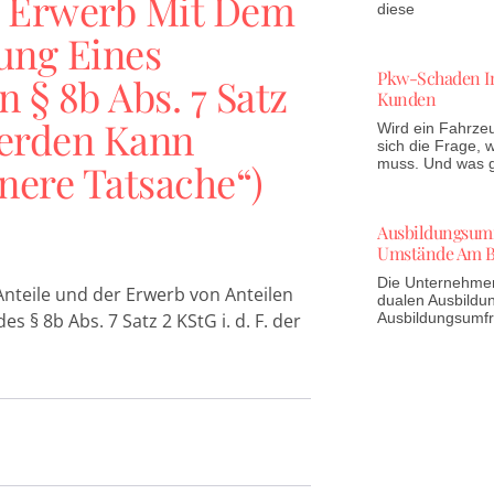
s Erwerb Mit Dem
diese
lung Eines
Pkw-Schaden In
n § 8b Abs. 7 Satz
Kunden
erden Kann
Wird ein Fahrzeu
sich die Frage,
muss. Und was gi
nere Tatsache“)
Ausbildungsumfr
Umstände Am B
Die Unternehmen 
Anteile und der Erwerb von Anteilen
dualen Ausbildun
 § 8b Abs. 7 Satz 2 KStG i. d. F. der
Ausbildungsumf