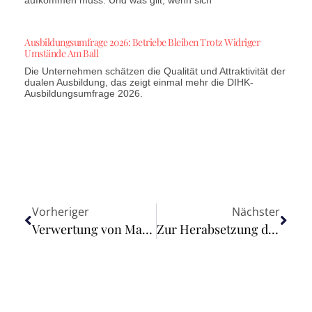
aufkommen muss. Und was gilt, wenn sich
Ausbildungsumfrage 2026: Betriebe Bleiben Trotz Widriger
Umstände Am Ball
Die Unternehmen schätzen die Qualität und Attraktivität der
dualen Ausbildung, das zeigt einmal mehr die DIHK-
Ausbildungsumfrage 2026.
Vorheriger
Nächster
Verwertung von Markenrechten und Internetdomains stellt gewerbliche Tätigkeit dar
Zur Herabsetzung der Erwerbsminderung eines ehemaligen Polizeibeamten