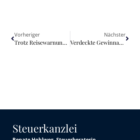
Vorheriger
Nächster
Trotz Reisewarnung wegen Corona-Pandemie kein Kündigungsrecht für Yacht-Charter-Vertrag
Verdeckte Gewinnausschüttung bei Sachspende an gemeinnützige Stiftung
Steuerkanzlei
Renate Hohlweg, Steuerberaterin