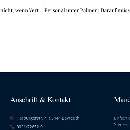
BayObLG: Qualifizierte Signatur des Vertreters reicht nicht, wenn Vertretener unterzeichnet
Anschrift & Kontakt
Mand
Harburgerstr. 4, 95444 Bayreuth
Einfach o
Steuerd
0921/72652-0