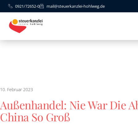
0921/72652-0
mail@steuerkanzlei-hohlweg.de
10. Februar 2023
Außenhandel: Nie War Die A
China So Groß