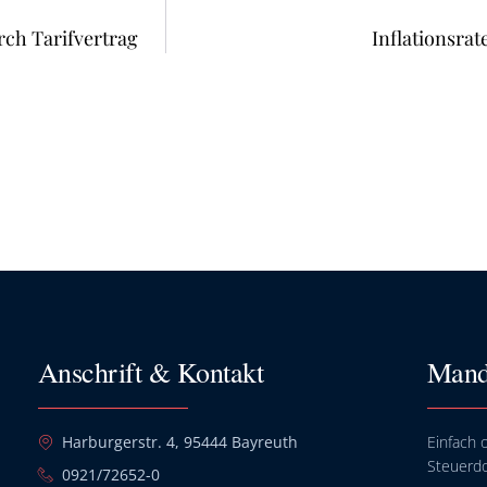
rch Tarifvertrag
Inflationsrat
Anschrift & Kontakt
Mand
Harburgerstr. 4, 95444 Bayreuth
Einfach o
Steuerd
0921/72652-0