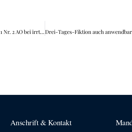
BFH: Änderung eines Steuerbescheids nach § 173 Abs. 1 Nr. 2 AO bei irrtümlich doppelter Erklärung von Einnahmen als Arbeitslohn und als Betriebseinnahmen
Anschrift & Kontakt
Mand