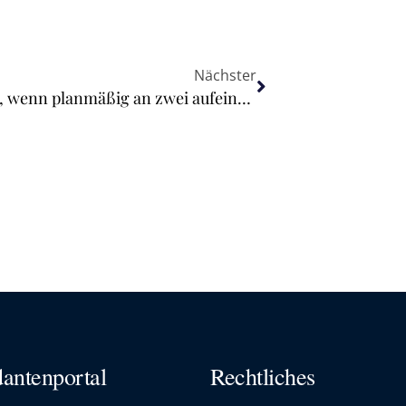
Nächster
Drei-Tages-Fiktion auch anwendbar, wenn planmäßig an zwei aufeinanderfolgenden Tagen keine Postzustellung stattfindet
antenportal
Rechtliches