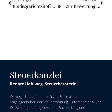
Vorheriger
Nächster
Bundesgerichtshof legt EuGH Fragen zum Schutz von Computerprogrammen vor
BFH zur Bewertung eines Betriebes der Land- und Forstwirtschaft für Zwecke der Erbschaftsteuer
Steuerkanzlei
Renate Hohlweg, Steuerberaterin
Wir begleiten und unterstützen Sie in allen
Angelegenheiten der Steuerberatung, Unternehmens- und
Wirtschaftsberatung sowie der Buchhaltung und