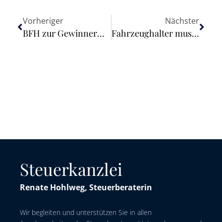
Vorheriger
Nächster
BFH zur Gewinnermittlung nach der Tonnage: Ausfall des Gesellschafterdarlehens oder der Forderung aus typisch stiller Beteiligung im Rahmen der Aufgabe des Betriebs der Mitunternehmerschaft von Abgeltungswirkung umfasst
Fahrzeughalter muss für die Beseitigung ausgelaufenen Öls vor Pfälzerwaldhütte aufkommen
Steuerkanzlei
Renate Hohlweg, Steuerberaterin
Wir begleiten und unterstützen Sie in allen