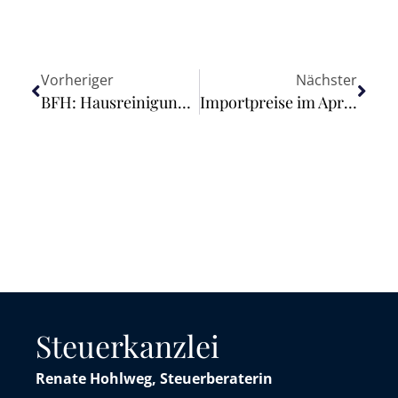
Vorheriger
Nächster
BFH: Hausreinigung und die Folgen für die erweiterte Kürzung gemäß § 9 Nr. 1 Satz 2 GewStG – Betreuung von Wohnungsbauten
Importpreise im April 2023: -7,0% gegenüber April 2022
Steuerkanzlei
Renate Hohlweg, Steuerberaterin